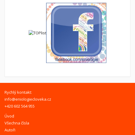
Rychlý kontakt:
info@eniologiecloveka.cz
+420 602 564 955
Úvod
Všechna čísla
Autoři