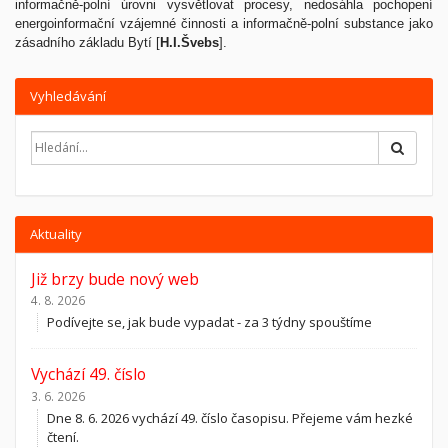
informačně-polní úrovni vysvětlovat procesy, nedosáhla pochopení
energoinformační vzájemné činnosti a informačně-polní substance jako
zásadního základu Bytí [
H.I.Švebs
].
Vyhledávání
Hledat
Aktuality
Již brzy bude nový web
4. 8. 2026
Podívejte se, jak bude vypadat - za 3 týdny spouštíme
Vychází 49. číslo
3. 6. 2026
Dne 8. 6. 2026 vychází 49. číslo časopisu. Přejeme vám hezké
čtení.