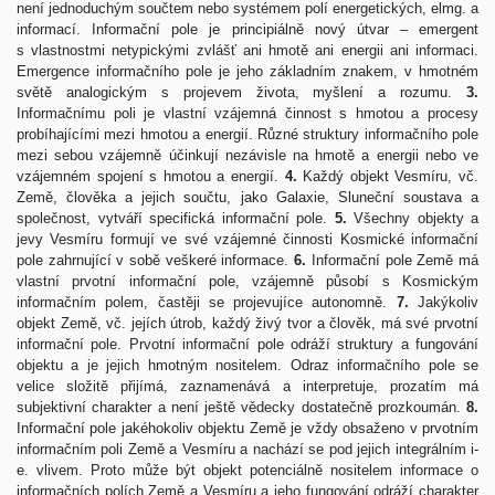
není jednoduchým součtem nebo systémem polí energetických, elmg. a
informací. Informační pole je principiálně nový útvar – emergent
s vlastnostmi netypickými zvlášť ani hmotě ani energii ani informaci.
Emergence informačního pole je jeho základním znakem, v hmotném
světě analogickým s projevem života, myšlení a rozumu.
3.
Informačnímu poli je vlastní vzájemná činnost s hmotou a procesy
probíhajícími mezi hmotou a energií. Různé struktury informačního pole
mezi sebou vzájemně účinkují nezávisle na hmotě a energii nebo ve
vzájemném spojení s hmotou a energií.
4.
Každý objekt Vesmíru, vč.
Země, člověka a jejich součtu, jako Galaxie, Sluneční soustava a
společnost, vytváří specifická informační pole.
5.
Všechny objekty a
jevy Vesmíru formují ve své vzájemné činnosti Kosmické informační
pole zahrnující v sobě veškeré informace.
6.
Informační pole Země má
vlastní prvotní informační pole, vzájemně působí s Kosmickým
informačním polem, častěji se projevujíce autonomně.
7.
Jakýkoliv
objekt Země, vč. jejích útrob, každý živý tvor a člověk, má své prvotní
informační pole. Prvotní informační pole odráží struktury a fungování
objektu a je jejich hmotným nositelem. Odraz informačního pole se
velice složitě přijímá, zaznamenává a interpretuje, prozatím má
subjektivní charakter a není ještě vědecky dostatečně prozkoumán.
8.
Informační pole jakéhokoliv objektu Země je vždy obsaženo v prvotním
informačním poli Země a Vesmíru a nachází se pod jejich integrálním i-
e. vlivem. Proto může být objekt potenciálně nositelem informace o
informačních polích Země a Vesmíru a jeho fungování odráží charakter