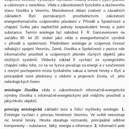
a celistvosti s noosférou. Věda o zákonitostech fyzického a duchovního
stavu člověka a Vesmíru. Mezioborová oblast znalostí o zásadních
základech Bytí poznávaných prostřednictvím zákonitostí
energoinformačního vzájemného působení v Přírodě a Společnosti a
chápání Světa jako nepřetržité jednoty korpuskulární hmoty a polní
substance. Termín eniologie byl nabídnut F. R. Ganceverovem na
začátku 90. let 20. století jako věda o energoinformační výměně
v přírodě a společnosti. Předmětem eniologie je vzájemná činnost
odhalující spojení Vesmíru, Země, člověka a Společnosti z pozice role
informačního prostředí a vzájemných přeměn různých objektů jako
složitých systémů. Vědecký základ E vychází ze synergického
chápání celku toho, co se ve fyzice považuje za energii a v součinnosti
s novým pochopením místa fyzikálního vakua a temné hmoty v Bytí a
principiálně nové představy o vědomí a projevech života, vč. jeho
nebiologických forem.
eniologie člověka
věda o zákonitostech informačně-energetické
výměny člověka s informačně-energetickými poli vnějšího prostředí a
jakýchkoliv objektů.
principy eniologické
základní teze a řídící myšlenky eniologie:
1.
Eniologie vychází z principu hmotnosti Vesmíru. Ve světě neexistuje
nic kromě hmoty. Hmota obsahuje rozmanité, principiálně odlišné
komponenty – substance, látky, energie a informace.
2.
Informační pole