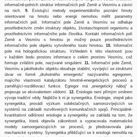
informačně-polních struktur informačních polí Země a Vesmíru a závisí
na nich.
9.
Existující metody experimentálního poznání hmoty
orientované na hmotu nebo energii nemohou měřit parametry
informačních polí. Informační pole Země a Vesmíru se odhaluje
prostřednictvím změn struktury objektu, životaschopnosti organismu a
prostřednictvím informačního pole člověka. Kontakt informačních polí
Země a Vesmíru s hmotou je možný pouze prostřednictvím
informačního pole objektu vytvořeného touto hmotou.
10.
Informační
pole má holografickou strukturu. Vzhledem k této vlastnosti jsou
v každém bodu prostoru informace o celém prostoru Vesmíru, což
formuje zvláštní pole, nazývané singulární.
11.
Informační pole Země,
Vesmíru a jakéhokoliv objektu obsahuje stabilní, vyvíjející se strukturní
útvar ve formě „druhotného emergentu“ nazývaného egregorem,
majícího vlastnosti katalyzátoru hmotně-energetických procesů a
zaměřující-rozdělovací funkce. Egregor má „energetický náboj“ a
projevuje se ekvivalentem vědomí.
12.
Eniologie není přímým směrem
vývoje tradiční vědy. Nejblíže k ní je synergetika. Eniologie, stejně jako
synergetika, provádí výzkum soběstačných, samorozvíjejících se
systémů na základě rozvětvených komunikačních spojů. Principiálně-
kvantitativní odlišnost eniologie a synergetiky se zakládá na tom, že
synergetika, která objevila zákonitosti a vypracovala matematické
modely samoorganizujících se procesů, je představovala jako
mechanické systémy. Synergetika přibližující se k eniologii nemohla na