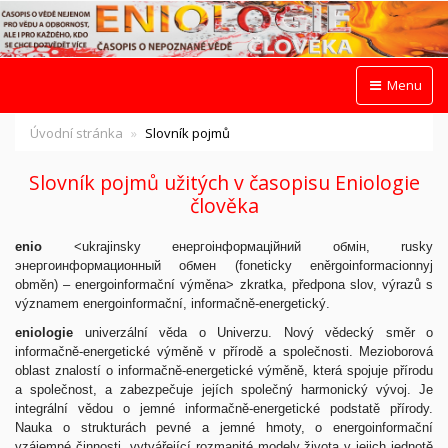
Menu
Úvodní stránka
Slovník pojmů
Slovník pojmů užitých v časopisu Eniologie
člověka
enio
<ukrajinsky енергоінформаційний обмін, rusky
энергоинформационный обмен (foneticky eněrgoinformacionnyj
obměn) – energoinformační výměna> zkratka, předpona slov, výrazů s
významem energoinformační, informačně-energetický.
eniologie
univerzální věda o Univerzu. Nový vědecký směr o
informačně-energetické výměně v přírodě a společnosti. Mezioborová
oblast znalostí o informačně-energetické výměně, která spojuje přírodu
a společnost, a zabezpečuje jejích společný harmonický vývoj. Je
integrální vědou o jemné informačně-energetické podstatě přírody.
Nauka o strukturách pevné a jemné hmoty, o energoinformační
vzájemné činnosti, vytvářející rozmanité modely života v jejich jednotě