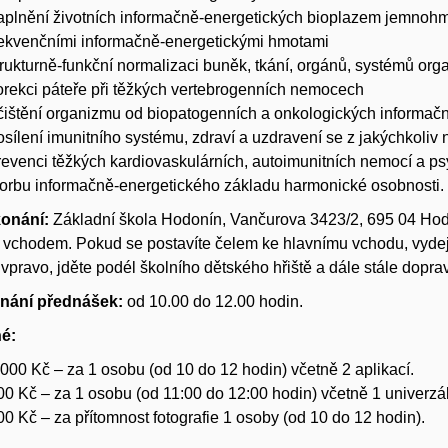
aplnění životních informačně-energetických bioplazem jemnohmo
rekvenčními informačně-energetickými hmotami
trukturně-funkční normalizaci buněk, tkání, orgánů, systémů org
orekci páteře při těžkých vertebrogenních nemocech
čištění organizmu od biopatogenních a onkologických informač
osílení imunitního systému, zdraví a uzdravení se z jakýchkoliv
revenci těžkých kardiovaskulárních, autoimunitních nemocí a p
vorbu informačně-energetického základu harmonické osobnosti.
konání:
Základní škola Hodonín, Vančurova 3423/2, 695 04 Hodo
vchodem. Pokud se postavíte čelem ke hlavnímu vchodu, vydejt
vpravo, jděte podél školního dětského hřiště a dále stále dopra
nání přednášek:
od 10.00 do 12.00 hodin.
né:
 000 Kč – za 1 osobu (od 10 do 12 hodin) včetně 2 aplikací.
00 Kč – za 1 osobu (od 11:00 do 12:00 hodin) včetně 1 univerzál
00 Kč – za přítomnost fotografie 1 osoby (od 10 do 12 hodin).