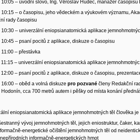
 10:05 – úvodní slovo, Ing. Věroslav Hudec, manažer časopisu 
 10:15 – o časopisu, jeho vědeckém a výukovém významu, Akad.
ní rady časopisu
 10:30 – univerzální eniopsianatomická aplikace jemnohmotných
 10:45 – psaní pocitů z aplikace, diskuze o časopisu
 11:00 – přestávka
 11:15 – univerzální eniopsianatomická aplikace jemnohmotných
 12:00 – psaní pocitů z aplikace, diskuze o časopisu, prezenta
 16:00 – oběd a volná diskuze
pro pozvané
členy Redakční ra
 Hodonín, cca 700 metrů autem i pěšky od místa konání předná
ální eniopsianatomická aplikace jemnohmotných těl člověka je
šestranný vývoj jemnohmotných těl, jejich eniostruktur, čaker, ka
nformačně-energetické očištění jemnohmotných těl od neidentic
 nepřírodních informačně-energetických hmot