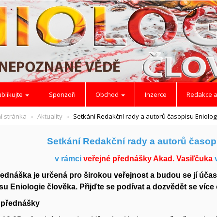
blikujte
Sponzoři
Obchod
Inzerce
Redakce a
í stránka
Aktuality
Setkání Redakční rady a autorů časopisu Eniolog
Setkání Redakční rady a autorů časop
v rámci
veřejné přednášky Akad. Vasiľčuka
řednáška je určená pro širokou veřejnost a budou se jí účas
u Eniologie člověka. Přijďte se podívat a dozvědět se více
 přednášky