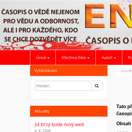
Úvod
Všechna čísla
Autoři
Pu
Vyhledávání
Úvodn
Hledat
Tato p
Aktuality
časopis
Již brzy bude nový web
Obsah
4. 8. 2026