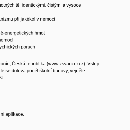
tných těl identickými, čistými a vysoce
anizmu při jakékoliv nemoci
ně-energetických hmot
 nemocí
sychických poruch
nín, Česká republika (
www.zsvancur.cz
). Vstup
e se doleva podél školní budovy, vejděte
va.
ní aplikace.