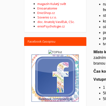
magazín Kulatý svět
n
Enioanatomie
f
EnioShop.cz
s
Sovenio s.r.o.
k
doc. Anatolij Vasiľčuk, CSc.
enioPsychologie.cz
o
p
p
Facebook časopisu
t
Místo 
zadním 
branou 
Čas ko
Vstup
1
5
5