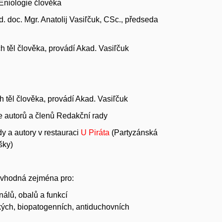
Eniologie člověka
 doc. Mgr. Anatolij Vasiľčuk, CSc., předseda
 těl člověka, provádí Akad. Vasiľčuk
 těl člověka, provádí Akad. Vasiľčuk
ce autorů a členů Redakční rady
dy a autory
v restauraci
U Piráta
(Partyzánská
šky)
 vhodná zejména pro:
nálů, obalů a funkcí
kých, biopatogenních, antiduchovních