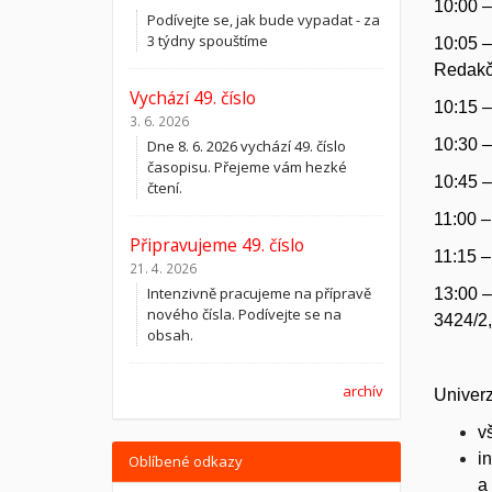
10:00 –
Podívejte se, jak bude vypadat - za
3 týdny spouštíme
10:05 –
Redakč
Vychází 49. číslo
10:15 –
3. 6. 2026
10:30 –
Dne 8. 6. 2026 vychází 49. číslo
časopisu. Přejeme vám hezké
10:45 –
čtení.
11:00 –
Připravujeme 49. číslo
11:15 –
21. 4. 2026
Intenzivně pracujeme na přípravě
13:00 –
nového čísla. Podívejte se na
3424/2,
obsah.
archív
Univerz
v
i
Oblíbené odkazy
a