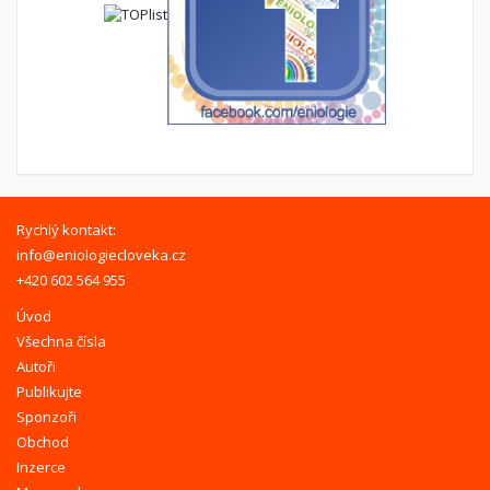
Rychlý kontakt:
info@eniologiecloveka.cz
+420 602 564 955
Úvod
Všechna čísla
Autoři
Publikujte
Sponzoři
Obchod
Inzerce