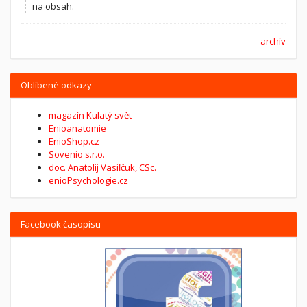
na obsah.
archív
Oblíbené odkazy
magazín Kulatý svět
Enioanatomie
EnioShop.cz
Sovenio s.r.o.
doc. Anatolij Vasiľčuk, CSc.
enioPsychologie.cz
Facebook časopisu