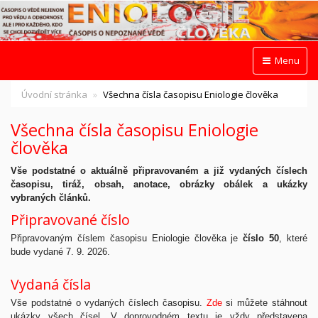
Menu
Úvodní stránka
Všechna čísla časopisu Eniologie člověka
Všechna čísla časopisu Eniologie
člověka
Vše podstatné o aktuálně připravovaném a již vydaných číslech
časopisu, tiráž, obsah, anotace, obrázky obálek a ukázky
vybraných článků.
Připravované číslo
Připravovaným číslem časopisu Eniologie člověka je
číslo 50
, které
bude vydané 7. 9. 2026.
Vydaná čísla
Vše podstatné o vydaných číslech časopisu.
Zde
si můžete stáhnout
ukázky všech čísel. V doprovodném textu je vždy představena