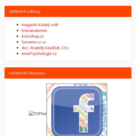
Oblíbené odkazy
magazín Kulatý svět
Enioanatomie
EnioShop.cz
Sovenio s.r.o.
doc. Anatolij Vasiľčuk, CSc.
enioPsychologie.cz
Facebook časopisu