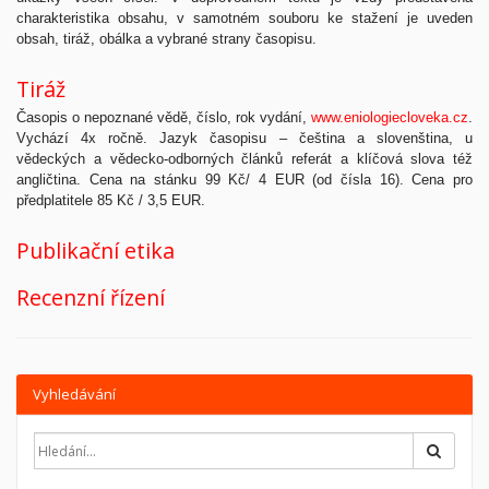
charakteristika obsahu, v samotném souboru ke stažení je uveden
obsah, tiráž, obálka a vybrané strany časopisu.
Tiráž
Časopis o nepoznané vědě, číslo, rok vydání,
www.eniologiecloveka.cz
.
Vychází 4x ročně. Jazyk časopisu – čeština a slovenština, u
vědeckých a vědecko-odborných článků referát a klíčová slova též
angličtina. Cena na stánku 99 Kč/ 4 EUR (od čísla 16). Cena pro
předplatitele 85 Kč / 3,5 EUR.
Publikační etika
Recenzní řízení
Vyhledávání
Hledat