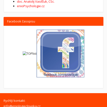
doc. Anatolij Vasiľčuk, CSc.
enioPsychologie.cz
Facebook časopisu
Rychlý kontakt:
info@eniologiecloveka.cz