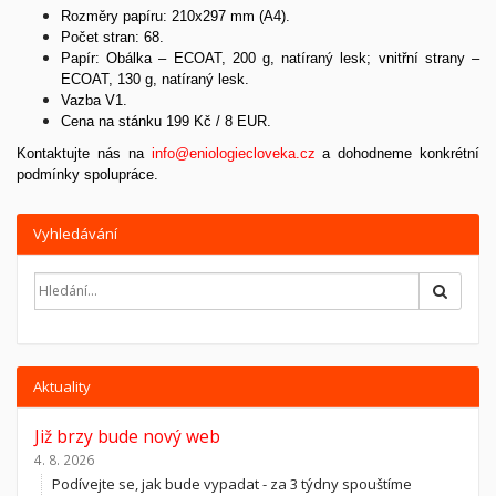
Rozměry papíru: 210x297 mm (A4).
Počet stran: 68.
Papír:
Obálka – ECOAT, 200 g, natíraný lesk; v
nitřní strany –
ECOAT, 130 g, natíraný lesk.
Vazba V1.
Cena na stánku 199 Kč / 8 EUR.
Kontaktujte nás na
info@eniologiecloveka.cz
a dohodneme konkrétní
podmínky spolupráce.
Vyhledávání
Hledat
Aktuality
Již brzy bude nový web
4. 8. 2026
Podívejte se, jak bude vypadat - za 3 týdny spouštíme