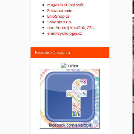
magazín Kulatý svět
Enioanatomie
EnioShop.cz
Sovenio s.r.o.
doc. Anatolij Vasiľčuk, CSc.
enioPsychologie.cz
Facebook časopisu