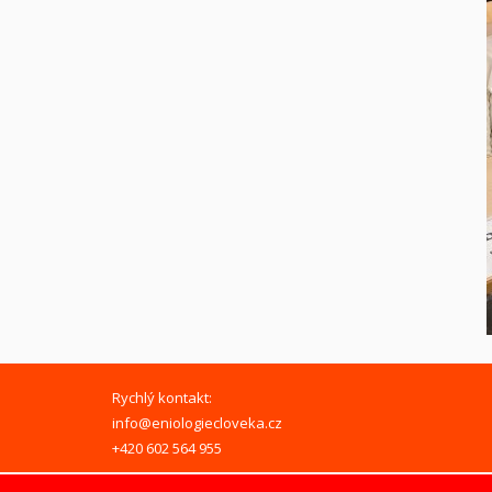
Rychlý kontakt:
info@eniologiecloveka.cz
+420 602 564 955