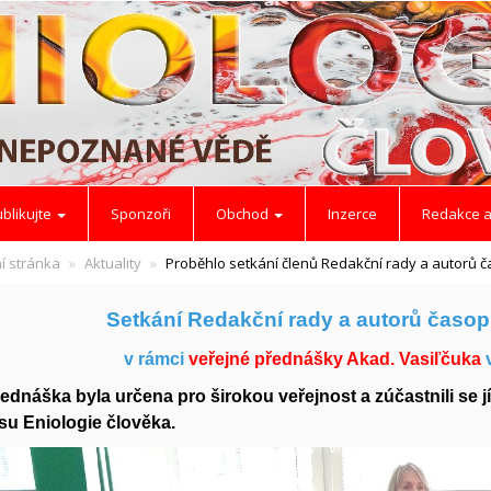
blikujte
Sponzoři
Obchod
Inzerce
Redakce a
í stránka
Aktuality
Proběhlo setkání členů Redakční rady a autorů 
Setkání Redakční rady a autorů časop
v rámci
veřejné přednášky Akad. Vasiľčuka
ednáška byla určena pro širokou veřejnost a zúčastnili se j
su Eniologie člověka.