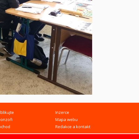
blikujte
Inzerce
onzoři
Mapa webu
bchod
Redakce a kontakt