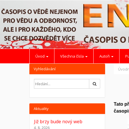
Úvod
Všechna čísla
Autoři
Pu
Vyhledávání
Úvodn
Hledat
Tato př
Aktuality
časopi
Již brzy bude nový web
4. 8. 2026