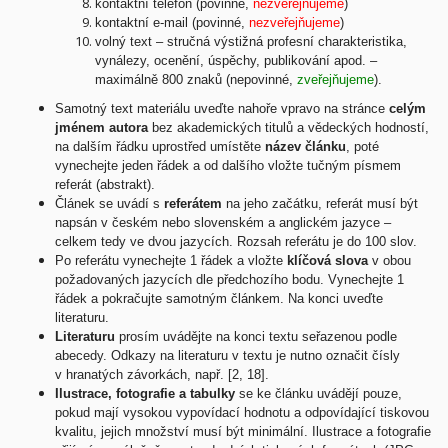
kontaktní telefon (povinné,
nezveřejňujeme
)
kontaktní e-mail (povinné,
nezveřejňujeme
)
volný text – stručná výstižná profesní charakteristika,
vynálezy, ocenění, úspěchy, publikování apod. –
maximálně 800 znaků (nepovinné,
zveřejňujeme
).
Samotný text materiálu uveďte nahoře vpravo na stránce
celým
jménem autora
bez akademických titulů a vědeckých hodností,
na dalším řádku uprostřed umístěte
název článku
, poté
vynechejte jeden řádek a od dalšího vložte tučným písmem
referát (abstrakt).
Článek se uvádí s
referátem
na jeho začátku, referát musí být
napsán v českém nebo slovenském a anglickém jazyce –
celkem tedy ve dvou jazycích. Rozsah referátu je do 100 slov.
Po referátu vynechejte 1 řádek a vložte
klíčová slova
v obou
požadovaných jazycích dle předchozího bodu. Vynechejte 1
řádek a pokračujte samotným článkem. Na konci uveďte
literaturu.
Literaturu
prosím uvádějte na konci textu seřazenou podle
abecedy. Odkazy na literaturu v textu je nutno označit čísly
v hranatých závorkách, např. [2, 18].
Ilustrace, fotografie a tabulky
se ke článku uvádějí pouze,
pokud mají vysokou vypovídací hodnotu a odpovídající tiskovou
kvalitu, jejich množství musí být minimální. Ilustrace a fotografie