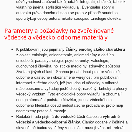
důvěryhodnost a původ faktů, citátů, fotografií, obrázků, tabulek,
vlastního jména, stylistiku výkladu aj. Eventuální spory o
autorská práva daného obsahu se proto v případě soudního
sporu týkají osoby autora, nikoliv časopisu Eniologie člověka.
Parametry a požadavky na zveřejňované
vědecké a vědecko-odborné materiály
K publikování jsou přijímány
články eniologického charakteru
z oblasti eniologie, enioanatomie, eniomedicíny a dalších
eniooborů, parapsychologie, psychotroniky, valeologie,
duchovnosti člověka, holistické medicíny, zdravého způsobu
života a jiných oblastí. Snahou je nabídnout prostor vědecké,
odborné a částečně i obeznámené veřejnosti pro publikování
informací z těchto oborů, jež jsou dosud vědecky a odborně
málo popsané a vyžadují ještě dlouhý, náročný, kritický a přesný
vědecký výzkum. Tyto eniologické obory vyjadřují a zkoumají
energoinformační podstatu člověka, jsou z vědeckého a
odborného hlediska dosud nedostatečně probádané, proto mají
neomezený potenciál rozvoje.
Redakční rada přijímá
do vědecké části
časopisu
výhradně
vědecké a vědecko-odborné články
. Články dodané v češtině a
slovenštině budou vytištěny v originále, musejí však mít referát