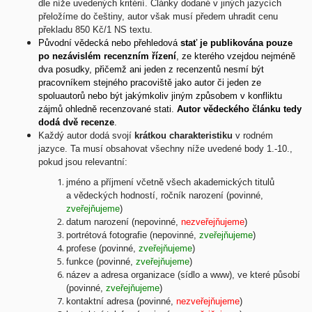
dle níže uvedených kritérií. Články dodané v jiných jazycích
přeložíme do češtiny, autor však musí předem uhradit cenu
překladu 850 Kč/1 NS textu.
Původní vědecká nebo přehledová
stať je publikována pouze
po nezávislém recenzním řízení
, ze kterého vzejdou nejméně
dva posudky, přičemž ani jeden z recenzentů nesmí být
pracovníkem stejného pracoviště jako autor či jeden ze
spoluautorů nebo být jakýmkoliv jiným způsobem v konfliktu
zájmů ohledně recenzované stati.
Autor vědeckého článku tedy
dodá dvě recenze
.
Každý autor dodá svojí
krátkou charakteristiku
v rodném
jazyce. Ta musí obsahovat všechny níže uvedené body 1.-10.,
pokud jsou relevantní:
jméno a příjmení včetně všech akademických titulů
a vědeckých hodností, ročník narození (povinné,
zveřejňujeme
)
datum narození (nepovinné,
nezveřejňujeme
)
portrétová fotografie (nepovinné,
zveřejňujeme
)
profese (povinné,
zveřejňujeme
)
funkce (povinné,
zveřejňujeme
)
název a adresa organizace (sídlo a www), ve které působí
(povinné,
zveřejňujeme
)
kontaktní adresa (povinné,
nezveřejňujeme
)