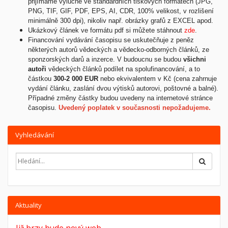
přijímáme výlučně ve standardních tiskových formátech (JPG,
PNG, TIF, GIF, PDF, EPS, AI, CDR, 100% velikost, v rozlišení
minimálně 300 dpi), nikoliv např. obrázky grafů z EXCEL apod.
Ukázkový článek ve formátu pdf si můžete stáhnout
zde
.
Financování vydávání časopisu se uskutečňuje z peněz
některých autorů vědeckých a vědecko-odborných článků, ze
sponzorských darů a inzerce. V budoucnu se budou
všichni
autoři
vědeckých článků podílet na spolufinancování, a to
částkou
300-2 000 EUR
nebo ekvivalentem v Kč (cena zahrnuje
vydání článku, zaslání dvou výtisků autorovi, poštovné a balné).
Případné změny částky budou uvedeny na internetové stránce
časopisu.
Uvedený poplatek v současnosti nepožadujeme.
Vyhledávání
Hledat
Aktuality
Již brzy bude nový web