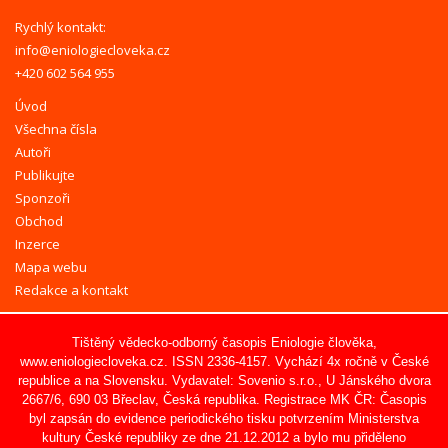
Rychlý kontakt:
info@eniologiecloveka.cz
+420 602 564 955
Úvod
Všechna čísla
Autoři
Publikujte
Sponzoři
Obchod
Inzerce
Mapa webu
Redakce a kontakt
Tištěný vědecko-odborný časopis Eniologie člověka,
www.eniologiecloveka.cz
. ISSN 2336-4157. Vychází 4x ročně v České
republice a na Slovensku. Vydavatel:
Sovenio s.r.o.
, U Jánského dvora
2667/6, 690 03 Břeclav, Česká republika. Registrace MK ČR: Časopis
byl zapsán do evidence periodického tisku potvrzením Ministerstva
kultury České republiky ze dne 21.12.2012 a bylo mu přiděleno