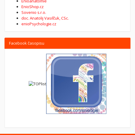
Enioanatomie
EnioShop.cz
Sovenio s.r.o.
doc. Anatolij Vasiľčuk, CSc.
enioPsychologie.cz
Facebook časopisu