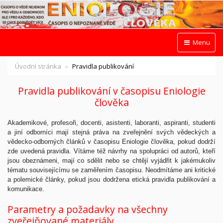
Menu
Úvodní stránka
Pravidla publikování
Pravidla publikování v časopisu Eniologie
člověka
Akademikové, profesoři, docenti, asistenti, laboranti, aspiranti, studenti
a jiní odborníci mají stejná práva na zveřejnění svých vědeckých a
vědecko-odborných článků v časopisu Eniologie člověka, pokud dodrží
zde uvedená pravidla. Vítáme též návrhy na spolupráci od autorů, kteří
jsou obeznámeni, mají co sdělit nebo se chtějí vyjádřit k jakémukoliv
tématu souvisejícímu se zaměřením časopisu. Neodmítáme ani kritické
a polemické články, pokud jsou dodržena etická pravidla publikování a
komunikace.
Parametry a požadavky na všechny
zveřejňované materiály