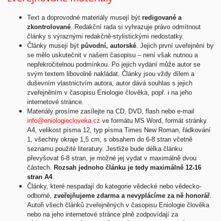
Text a doprovodné materiály musejí být
redigované a
zkontrolované
. Redakční rada si vyhrazuje právo odmítnout
články s výraznými redakčně-stylistickými nedostatky.
Články musejí být
původní, autorské
. Jejich první uveřejnění by
se mělo uskutečnit v našem časopisu – není však nutnou a
nepřekročitelnou podmínkou. Po jejich vydání může autor se
svým textem libovolně nakládat. Články jsou vždy dílem a
duševním vlastnictvím autora, autor dává souhlas s jejich
zveřejněním v časopisu Eniologie člověka, popř. i na jeho
internetové stránce.
Materiály prosíme zasílejte na CD, DVD, flash nebo e-mail
info@eniologiecloveka.cz
ve formátu MS Word, formát stránky
A4, velikost písma 12, typ písma Times New Roman, řádkování
1, všechny okraje 1,5 cm, s obsahem do 6-8 stran včetně
seznamu použité literatury. Jestliže bude délka článku
převyšovat 6-8 stran, je možné jej vydat v maximálně dvou
částech.
Rozsah jednoho článku je tedy maximálně 12-16
stran A4
.
Články, které nespadají do kategorie vědecké nebo vědecko-
odborné,
zveřejňujeme zdarma a nevyplácíme za ně honorář
.
Autoři všech článků zveřejněných v časopisu Eniologie člověka
nebo na jeho internetové stránce plně zodpovídají za