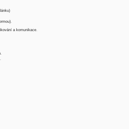
lánku)
ormou).
likování a komunikace.
.
.