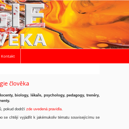
 Kontakt
ogie člověka
ocenty, biology, lékaře, psychology, pedagogy, trenéry,
nenty.
ů, pokud dodrží
zde uvedená pravidla
.
o se chtějí vyjádřit k jakémukoliv tématu souvisejícímu se