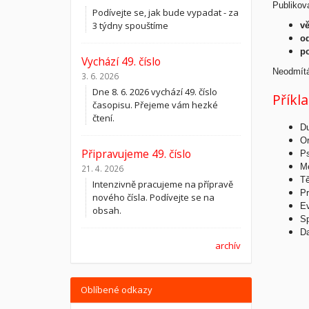
Publikova
Podívejte se, jak bude vypadat - za
3 týdny spouštíme
v
o
po
Vychází 49. číslo
Neodmítá
3. 6. 2026
Dne 8. 6. 2026 vychází 49. číslo
Příkl
časopisu. Přejeme vám hezké
čtení.
Du
Or
Připravujeme 49. číslo
Ps
Me
21. 4. 2026
Tě
Intenzivně pracujeme na přípravě
Pr
nového čísla. Podívejte se na
Ev
obsah.
Sp
Da
archív
Oblíbené odkazy