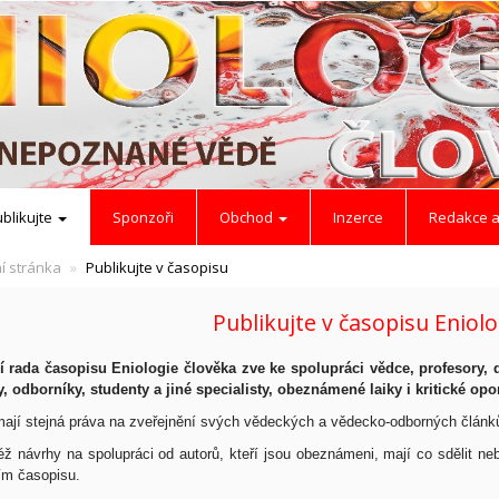
blikujte
Sponzoři
Obchod
Inzerce
Redakce a
í stránka
Publikujte v časopisu
Publikujte v časopisu Eniol
 rada časopisu Eniologie člověka zve ke spolupráci vědce, profesory, d
y, odborníky, studenty a jiné specialisty, obeznámené laiky i kritické opo
mají stejná práva na zveřejnění svých vědeckých a vědecko-odborných článk
éž návrhy na spolupráci od autorů, kteří jsou obeznámeni, mají co sdělit neb
m časopisu.