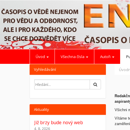
Úvod
Všechna čísla
Autoři
Pu
Vyhledávání
Úvodn
Hledat
Redakční
aspirant
Aktuality
Všichni 
Vítáme t
Již brzy bude nový web
zaměření
4. 8. 2026