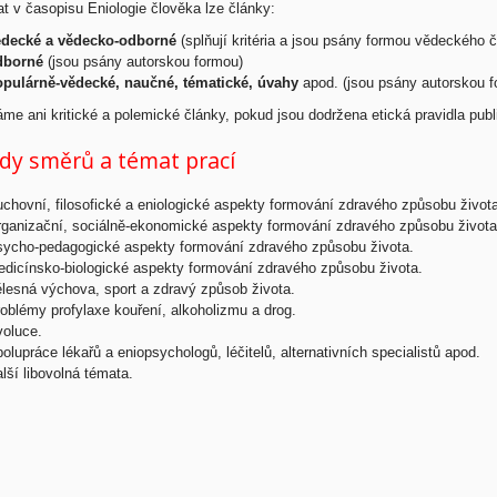
t v časopisu Eniologie člověka lze články:
ědecké a vědecko-odborné
(splňují kritéria a jsou psány formou vědeckého č
dborné
(jsou psány autorskou formou)
pulárně-vědecké, naučné, tématické, úvahy
apod. (jsou psány autorskou f
me ani kritické a polemické články, pokud jsou dodržena etická pravidla pub
ady směrů a témat prací
chovní, filosofické a eniologické aspekty formování zdravého způsobu života
ganizační, sociálně-ekonomické aspekty formování zdravého způsobu života
ycho-pedagogické aspekty formování zdravého způsobu života.
dicínsko-biologické aspekty formování zdravého způsobu života.
lesná výchova, sport a zdravý způsob života.
oblémy profylaxe kouření, alkoholizmu a drog.
oluce.
olupráce lékařů a eniopsychologů, léčitelů, alternativních specialistů apod.
lší libovolná témata.