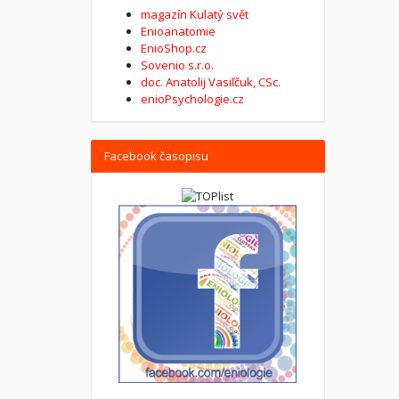
magazín Kulatý svět
Enioanatomie
EnioShop.cz
Sovenio s.r.o.
doc. Anatolij Vasiľčuk, CSc.
enioPsychologie.cz
Facebook časopisu