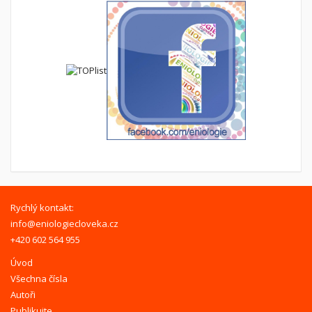
Rychlý kontakt:
info@eniologiecloveka.cz
+420 602 564 955
Úvod
Všechna čísla
Autoři
Publikujte