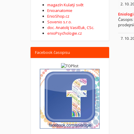
2. 10. 2
magazín Kulatý svět
Enioanatomie
Eniologi
EnioShop.cz
Časopis 
Sovenio s.r.o.
prodejní
doc. Anatolij Vasiľčuk, CSc.
enioPsychologie.cz
7. 10. 2
Facebook časopisu