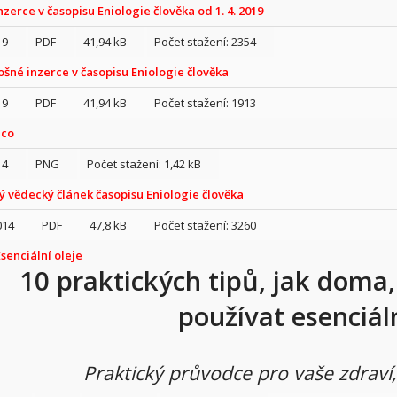
nzerce v časopisu Eniologie člověka od 1. 4. 2019
19
PDF
41,94 kB
2354
ošné inzerce v časopisu Eniologie člověka
19
PDF
41,94 kB
1913
ico
14
PNG
1,42 kB
 vědecký článek časopisu Eniologie člověka
014
PDF
47,8 kB
3260
senciální oleje
10 praktických tipů, jak doma, 
používat esenciáln
Praktický průvodce pro vaše zdrav