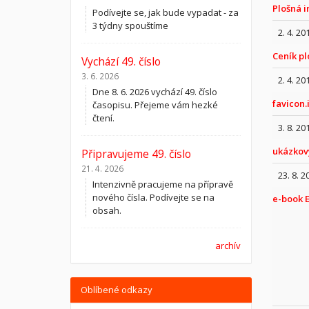
Plošná i
Podívejte se, jak bude vypadat - za
3 týdny spouštíme
2. 4. 20
Ceník pl
Vychází 49. číslo
3. 6. 2026
2. 4. 20
Dne 8. 6. 2026 vychází 49. číslo
favicon.
časopisu. Přejeme vám hezké
čtení.
3. 8. 20
ukázkový
Připravujeme 49. číslo
21. 4. 2026
23. 8. 2
Intenzivně pracujeme na přípravě
nového čísla. Podívejte se na
e-book E
obsah.
archív
Oblíbené odkazy