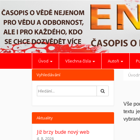
Úvod
Všechna čísla
Autoři
Pu
Vyhledávání
Úvodn
Hledat
Vše pod
textu j
Aktuality
vybrané
Již brzy bude nový web
4. 8. 2026