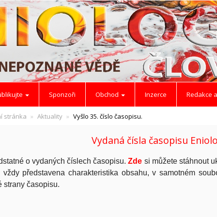
blikujte
Sponzoři
Obchod
Inzerce
Redakce a
í stránka
Aktuality
Vyšlo 35. číslo časopisu.
Vydaná čísla časopisu Eniol
statné o vydaných číslech časopisu.
Zde
si můžete stáhnout u
e vždy představena charakteristika obsahu, v samotném soubo
 strany časopisu.