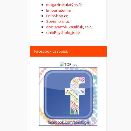
magazín Kulatý svět
Enioanatomie
EnioShop.cz
Sovenio s.r.o.
doc. Anatolij Vasiľčuk, CSc.
enioPsychologie.cz
Facebook časopisu