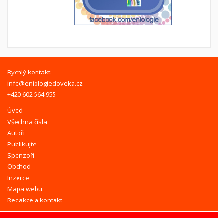
Rychlý kontakt:
info@eniologiecloveka.cz
+420 602 564 955
Úvod
Všechna čísla
Autoři
Publikujte
Sponzoři
Obchod
Inzerce
Mapa webu
Redakce a kontakt