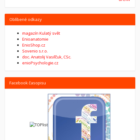
Oblíbené odkazy
magazín Kulatý svět
Enioanatomie
EnioShop.cz
Sovenio s.r.o.
doc. Anatolij Vasiľčuk, CSc.
enioPsychologie.cz
Facebook časopisu