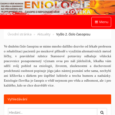
Menu
Úvodní stránka
Aktuality
Vyšlo 2. číslo časopisu
Ve druhém čísle časopisu se mimo mnoho dalšího dozvíte od lékaře profesora
o rehabilitaci pacientů po mozkové příhodě s využitím alternativních metod
léčby, v pravidelné rubrice Staronové potraviny odhaluje vědecká
pracovnice pozapomenutý význam ovsa pro náš jídelníček, lékařka vám
sdělí svůj pohled na eniologii, životem, zkušenostmi a duchovností
prodchnutá osobnost popisuje jógu jako nástroj poznání sebe sama, nechybí
ani křížovka s dárkem pro úspěšné luštitele a trocha humoru a nadsázky.
Eniologie člověka je časopis o vědě nejenom pro vědu a odbornost, ale i pro
každého, kdo se chce dozvědět více.
Vyhledávání
Hledat