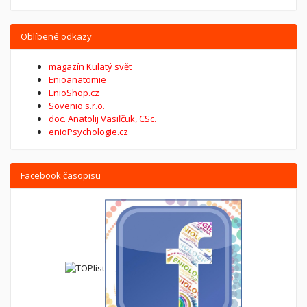
Oblíbené odkazy
magazín Kulatý svět
Enioanatomie
EnioShop.cz
Sovenio s.r.o.
doc. Anatolij Vasiľčuk, CSc.
enioPsychologie.cz
Facebook časopisu