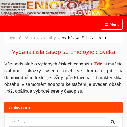
Menu
Úvodní stránka
Aktuality
Vychází 40. číslo časopisu
Vydaná čísla časopisu Eniologie člověka
Vše podstatné o vydaných číslech časopisu.
Zde
si můžete
stáhnout ukázky všech čísel ve formátu pdf. V
doprovodném textu je vždy představena charakteristika
obsahu, v samotném souboru ke stažení je uveden obsah,
tiráž, obálka a vybrané strany časopisu.
Vyhledávání
Hledat