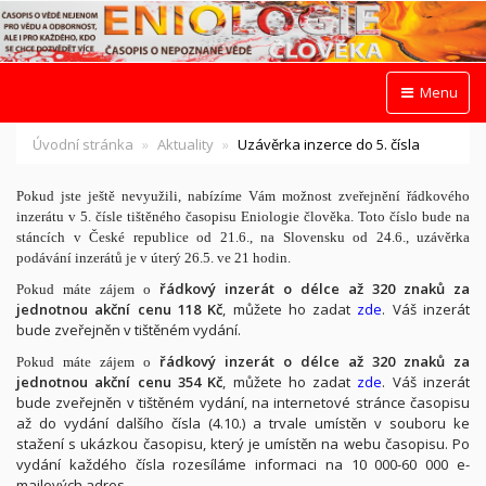
Menu
Úvodní stránka
Aktuality
Uzávěrka inzerce do 5. čísla
Pokud jste ještě nevyužili, nabízíme Vám možnost zveřejnění řádkového
inzerátu v 5. čísle tištěného časopisu Eniologie člověka. Toto číslo bude na
stáncích v České republice od 21.6., na Slovensku od 24.6., uzávěrka
podávání inzerátů je v úterý 26.5. ve 21 hodin.
řádkový inzerát o délce až 320 znaků za
Pokud máte zájem o
jednotnou akční cenu 118 Kč
, můžete ho zadat
zde
. Váš inzerát
bude zveřejněn v tištěném vydání.
řádkový inzerát o délce až 320 znaků za
Pokud máte zájem o
jednotnou akční cenu 354 Kč
, můžete ho zadat
zde
. Váš inzerát
bude zveřejněn v tištěném vydání, na internetové stránce časopisu
až do vydání dalšího čísla (4.10.) a trvale umístěn v souboru ke
stažení s ukázkou časopisu, který je umístěn na webu časopisu. Po
vydání každého čísla rozesíláme informaci na 10 000-60 000 e-
mailových adres.