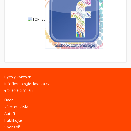
Rychlý kontakt:
info@eniologiecloveka.cz
+420 602 564 955
Úvod
Všechna čísla
Autoři
Publikujte
Sponzoři