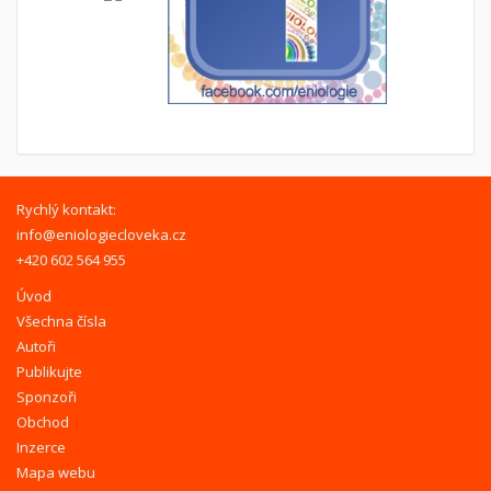
Rychlý kontakt:
info@eniologiecloveka.cz
+420 602 564 955
Úvod
Všechna čísla
Autoři
Publikujte
Sponzoři
Obchod
Inzerce
Mapa webu