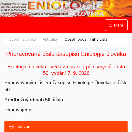
Menu
Úvodní stránka
Aktuality
Obsah podzimního čísla
Připravované číslo časopisu Eniologie člověka
Eniologie člověka - věda za hranicí pěti smyslů, číslo
50, vydání 7. 9. 2026
Připravovaným číslem časopisu Eniologie člověka je číslo
50.
Předběžný obsah 50. čísla
:
Připravujeme...
Vyhledávání