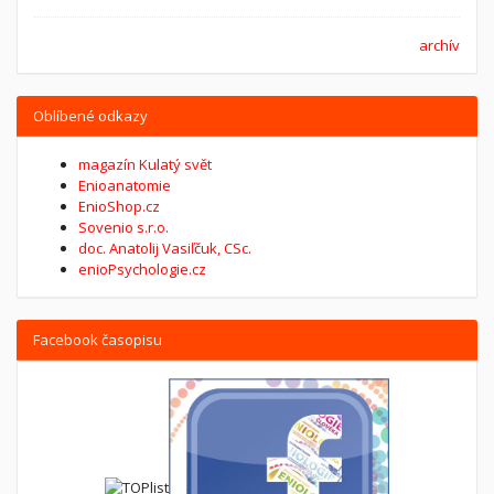
archív
Oblíbené odkazy
magazín Kulatý svět
Enioanatomie
EnioShop.cz
Sovenio s.r.o.
doc. Anatolij Vasiľčuk, CSc.
enioPsychologie.cz
Facebook časopisu