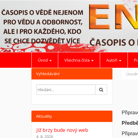
Úvod
Všechna čísla
Autoři
Pu
Vyhledávání
Úvodn
Hledat
Připrav
Aktuality
Předbě
Již brzy bude nový web
Připrav
4. 8. 2026