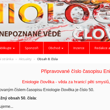
blikujte
Sponzoři
Obchod
Inzerce
Redakce a
í stránka
Aktuality
Obsah 8. čísla
Připravované číslo časopisu Eni
Eniologie člověka - věda za hranicí pěti smyslů,
ovaným číslem časopisu Eniologie člověka je číslo 50.
žný obsah 50. čísla
:
ujeme...