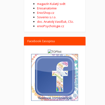
magazín Kulatý svět
Enioanatomie
EnioShop.cz
Sovenio s.r.o.
doc. Anatolij Vasiľčuk, CSc.
enioPsychologie.cz
Facebook časopisu