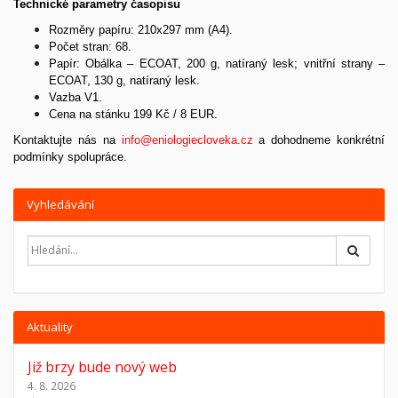
Technické parametry časopisu
Rozměry papíru: 210x297 mm (A4).
Počet stran: 68.
Papír:
Obálka – ECOAT, 200 g, natíraný lesk; v
nitřní strany –
ECOAT, 130 g, natíraný lesk.
Vazba V1.
Cena na stánku 199 Kč / 8 EUR.
Kontaktujte nás na
info@eniologiecloveka.cz
a dohodneme konkrétní
podmínky spolupráce.
Vyhledávání
Hledat
Aktuality
Již brzy bude nový web
4. 8. 2026