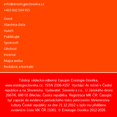
info@eniologiecloveka.cz
+420 602 564 955
Úvod
Všechna čísla
Autoři
Publikujte
Sponzoři
Obchod
Inzerce
Mapa webu
Redakce a kontakt
Tištěný vědecko-odborný časopis Eniologie člověka,
www.eniologiecloveka.cz
. ISSN 2336-4157. Vychází 4x ročně v České
republice a na Slovensku. Vydavatel:
Sovenio s.r.o.
, U Jánského dvora
2667/6, 690 03 Břeclav, Česká republika. Registrace MK ČR: Časopis
byl zapsán do evidence periodického tisku potvrzením Ministerstva
kultury České republiky ze dne 21.12.2012 a bylo mu přiděleno
evidenční číslo MK ČR 21001. © Eniologie člověka 2012-2026.