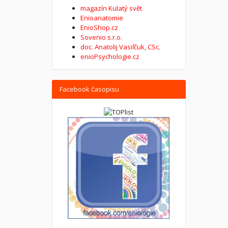
magazín Kulatý svět
Enioanatomie
EnioShop.cz
Sovenio s.r.o.
doc. Anatolij Vasiľčuk, CSc.
enioPsychologie.cz
Facebook časopisu