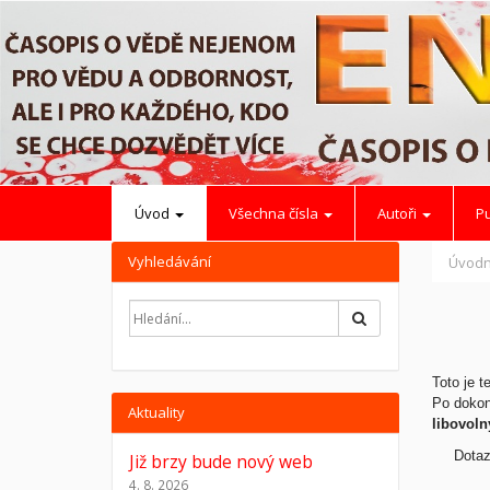
Úvod
Všechna čísla
Autoři
Pu
Vyhledávání
Úvodn
Hledat
Toto je 
Po dokon
Aktuality
libovol
Dotaz
Již brzy bude nový web
4. 8. 2026