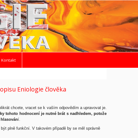
 Kontakt
sopisu Eniologie člověka
likrát chcete, vracet se k vaším odpovědím a upravovat je.
ky tohoto hodnocení je nutné brát s nadhledem, potože
 hlasován
í.
 být plně funkční. V takovém případě by se měl správně