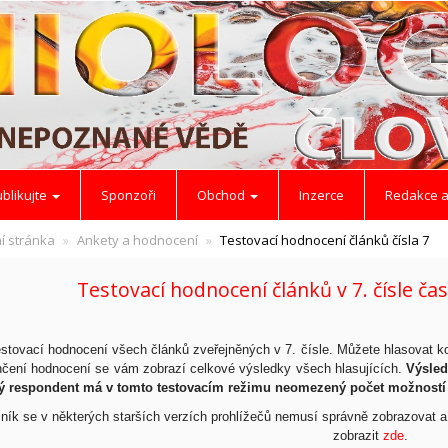
blikujte
Sponzoři
Obchod
Inzerce
Redakce a
í stránka
Ankety a hodnocení
Testovací hodnocení článků čísla 7
Testovací hodnocení článků v 7. čísle ča
testovací hodnocení všech článků zveřejněných v 7. čísle. Můžete hlasovat ko
čení hodnocení se vám zobrazí celkové výsledky všech hlasujících.
Výsled
ný respondent má v tomto testovacím režimu neomezený počet možností
ník se v některých starších verzích prohlížečů nemusí správně zobrazovat a
zobrazit
zde
.