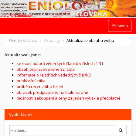
Menu
Úvodní stránka
Aktuality
Aktualizace obsahu webu
Aktualizovali jsme:
seznam autorů vědeckých článků v číslech 1-31
obsah připravovaného 32. čísla
informace o rejstřících vědeckých článků
publikační etika
průběh recenzního řízení
obrázek předplatného na titulní straně
možnosti zakoupení a ceny za jeden výtisk a předplatné
Vyhledávání
Hledat